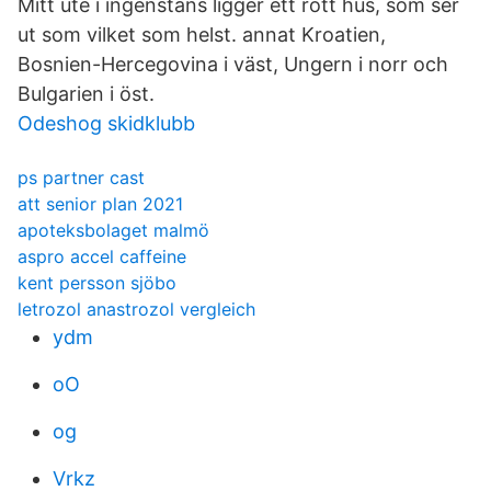
Mitt ute i ingenstans ligger ett rött hus, som ser
ut som vilket som helst. annat Kroatien,
Bosnien-Hercegovina i väst, Ungern i norr och
Bulgarien i öst.
Odeshog skidklubb
ps partner cast
att senior plan 2021
apoteksbolaget malmö
aspro accel caffeine
kent persson sjöbo
letrozol anastrozol vergleich
ydm
oO
og
Vrkz