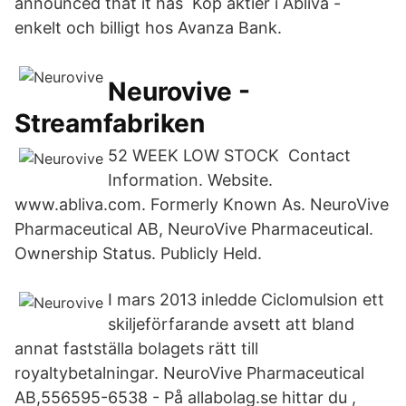
announced that it has Köp aktier i Abliva -
enkelt och billigt hos Avanza Bank.
Neurovive -
Streamfabriken
52 WEEK LOW STOCK Contact
Information. Website.
www.abliva.com. Formerly Known As. NeuroVive
Pharmaceutical AB, NeuroVive Pharmaceutical.
Ownership Status. Publicly Held.
I mars 2013 inledde Ciclomulsion ett
skiljeförfarande avsett att bland
annat fastställa bolagets rätt till
royaltybetalningar. NeuroVive Pharmaceutical
AB,556595-6538 - På allabolag.se hittar du ,