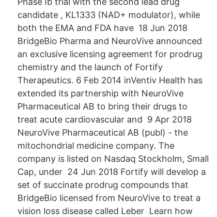
Phase Ib trial with the second lead drug
candidate , KL1333 (NAD+ modulator), while
both the EMA and FDA have 18 Jun 2018
BridgeBio Pharma and NeuroVive announced
an exclusive licensing agreement for prodrug
chemistry and the launch of Fortify
Therapeutics. 6 Feb 2014 inVentiv Health has
extended its partnership with NeuroVive
Pharmaceutical AB to bring their drugs to
treat acute cardiovascular and 9 Apr 2018
NeuroVive Pharmaceutical AB (publ) - the
mitochondrial medicine company. The
company is listed on Nasdaq Stockholm, Small
Cap, under 24 Jun 2018 Fortify will develop a
set of succinate prodrug compounds that
BridgeBio licensed from NeuroVive to treat a
vision loss disease called Leber Learn how