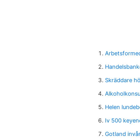
Arbetsformed
Handelsbanke
Skräddare hö
Alkoholkonsu
Helen lundebe
Iv 500 keyen
Gotland invå