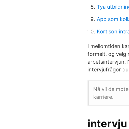
Tya utbildn
App som koll
Kortison int
I mellomtiden kan
formelt, og velg 
arbetsintervjun. 
intervjufrågor du
Nå vil de møte
karriere.
intervju