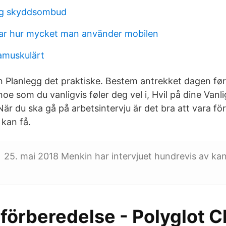
ing skyddsombud
ar hur mycket man använder mobilen
ramuskulärt
 Planlegg det praktiske. Bestem antrekket dagen før. 
noe som du vanligvis føler deg vel i, Hvil på dine Vanl
När du ska gå på arbetsintervju är det bra att vara fö
 kan få.
 25. mai 2018 Menkin har intervjuet hundrevis av kand
 förberedelse - Polyglot C