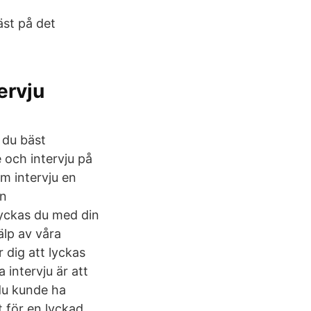
äst på det
ervju
 du bäst
e och intervju på
om intervju en
en
lyckas du med din
älp av våra
 dig att lyckas
 intervju är att
du kunde ha
t för en lyckad