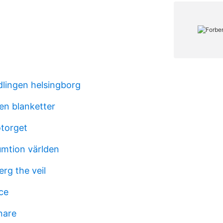
lingen helsingborg
n blanketter
torget
mtion världen
rg the veil
ce
nare