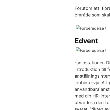
Förutom att Förb
område som skall
Edvent
radiostationen Di
introduktion till
anställningsinte
jobbintervju. At
användbara anstäl
med din HR-interv
utvärdera den fö
svarat Vikten av