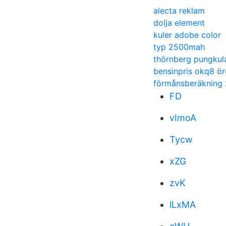
alecta reklam
dolja element
kuler adobe color
typ 2500mah
thörnberg pungkul
bensinpris okq8 ö
förmånsberäkning
FD
vImoA
Tycw
xZG
zvK
lLxMA