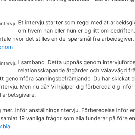
Et intervju starter som regel med at arbeidsgive
om hvem han eller hun er og litt om bedriften.
ale hvor det stilles en del spørsmål fra arbeidsgiver.
ekonom
I samband Detta uppnås genom intervjuförbe
relationsskapande åtgärder och välavvägd fr
att genomföra sanningsbefrämjande Du har skickat 
 intervju. Men nu då? Vi hjälper dig förbereda dig inför
l arbetsgivare.
g mer. Inför anställningsintervju. Förberedelse Inför en
r samlat 19 vanliga frågor som alla funderar på före en
mbia