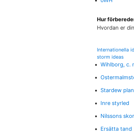
oWH
Hur förbereder
Hvordan er din
Internationella i
storm ideas
Wihlborg, c. 
Ostermalmsto
Stardew plan
Inre styrled
Nilssons sko
Ersätta tand