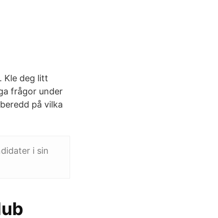
Kle deg litt
iga frågor under
rberedd på vilka
idater i sin
lub