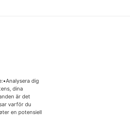
e:•Analysera dig
tens, dina
anden är det
isar varför du
øter en potensiell