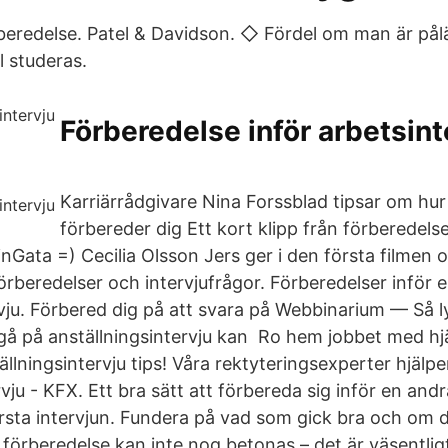
eredelse. Patel & Davidson. ◇ Fördel om man är pål
 studeras.
Förberedelse inför arbetsint
Karriärrådgivare Nina Forssblad tipsar om hur
förbereder dig Ett kort klipp från förberedels
nGata =) Cecilia Olsson Jers ger i den första filmen 
 förberedelser och intervjufrågor. Förberedelser inför 
rvju. Förbered dig på att svara på Webbinarium — Så 
t gå på anställningsintervju kan Ro hem jobbet med hj
lningsintervju tips! Våra rektyteringsexperter hjälper
ju - KFX. Ett bra sätt att förbereda sig inför en andra
rsta intervjun. Fundera på vad som gick bra och om 
 förberedelse kan inte nog betonas – det är väsentlig