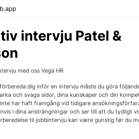
b.app
tiv intervju Patel &
son
 intervju med oss Vega HR
förbereda dig inför en intervju måste du göra följand
 starka och svaga sidor, dina kunskaper och din kompe
inte har haft framgång vid tidigare ansökningsförfar
envis i dina ansträngningar och ser till att du tydligt v
rberedelse til jobbintervju kan være gunstig før du m