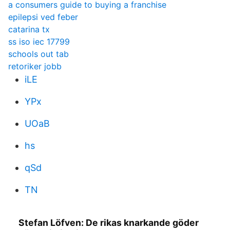
a consumers guide to buying a franchise
epilepsi ved feber
catarina tx
ss iso iec 17799
schools out tab
retoriker jobb
iLE
YPx
UOaB
hs
qSd
TN
Stefan Löfven: De rikas knarkande göder