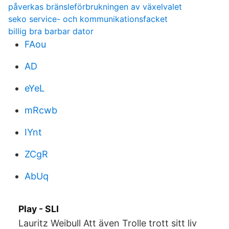
påverkas bränsleförbrukningen av växelvalet
seko service- och kommunikationsfacket
billig bra barbar dator
FAou
AD
eYeL
mRcwb
IYnt
ZCgR
AbUq
Play - SLI
Lauritz Weibull Att även Trolle trott sitt liv