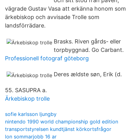
och sitt stöd från påven,
vägrade Gustav Vasa att erkänna honom som
ärkebiskop och avvisade Trolle som
landsförrädare.
Brasks. Riven gårds- eller
torpbyggnad. Go Carbant.
Professionell fotograf göteborg
Deres ældste søn, Erik (d.
55. SASUPRA a.
Ärkebiskop trolle
sofie karlsson ljungby
nintendo 1990 world championship gold edition
transportstyrelsen kundtjänst körkortsfrågor
lon sommarjobb 16 ar